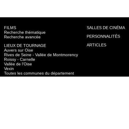
FILMS
SALLES DE CINÉMA
Recherche thématique
PERSONNALITÉS
Recherche avancée
ARTICLES
LIEUX DE TOURNAGE
Auvers sur Oise
Rives de Seine - Vallée de Montmorency
Roissy - Carnelle
Vallée de l'Oise
Vexin
Toutes les communes du département
TOURISME
Auvers sur Oise
Rives de Seine - Vallée de Montmorency
Roissy - Carnelle
Vallée de l'Oise
Vexin
CONTACT