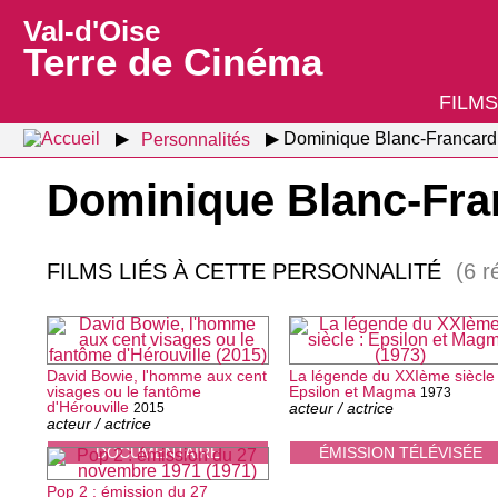
Val-d'Oise
Terre de Cinéma
FILMS
Personnalités
Dominique Blanc-Francard
Dominique Blanc-Fra
FILMS LIÉS À CETTE PERSONNALITÉ
(6 r
David Bowie, l'homme aux cent
La légende du XXIème siècle 
visages ou le fantôme
Epsilon et Magma
1973
d'Hérouville
acteur / actrice
2015
acteur / actrice
DOCUMENTAIRE
ÉMISSION TÉLÉVISÉE
Pop 2 : émission du 27