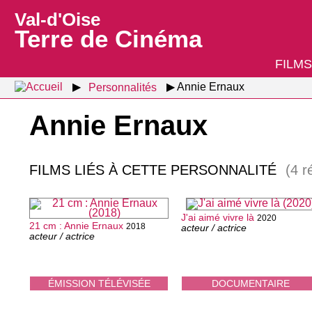
Val-d'Oise
Terre de Cinéma
FILMS
Personnalités
Annie Ernaux
Annie Ernaux
FILMS LIÉS À CETTE PERSONNALITÉ
(4 r
J'ai aimé vivre là
2020
21 cm : Annie Ernaux
2018
acteur / actrice
acteur / actrice
ÉMISSION TÉLÉVISÉE
DOCUMENTAIRE