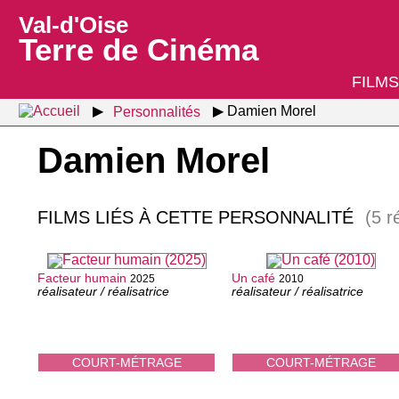
Val-d'Oise
Terre de Cinéma
FILMS
Personnalités
Damien Morel
Damien Morel
FILMS LIÉS À CETTE PERSONNALITÉ
(5 r
Facteur humain
Un café
2025
2010
réalisateur / réalisatrice
réalisateur / réalisatrice
COURT-MÉTRAGE
COURT-MÉTRAGE