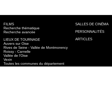
FILMS
SALLES DE CINÉMA
Recherche thématique
PERSONNALITÉS
Recherche avancée
ARTICLES
LIEUX DE TOURNAGE
Auvers sur Oise
Rives de Seine - Vallée de Montmorency
Roissy - Carnelle
Vallée de l'Oise
Vexin
Toutes les communes du département
TOURISME
Auvers sur Oise
Rives de Seine - Vallée de Montmorency
Roissy - Carnelle
Vallée de l'Oise
Vexin
CONTACT