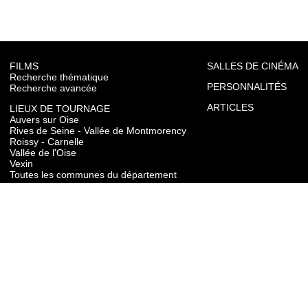
FILMS
SALLES DE CINÉMA
Recherche thématique
PERSONNALITÉS
Recherche avancée
ARTICLES
LIEUX DE TOURNAGE
Auvers sur Oise
Rives de Seine - Vallée de Montmorency
Roissy - Carnelle
Vallée de l'Oise
Vexin
Toutes les communes du département
TOURISME
Auvers sur Oise
Rives de Seine - Vallée de Montmorency
Roissy - Carnelle
Vallée de l'Oise
Vexin
CONTACT