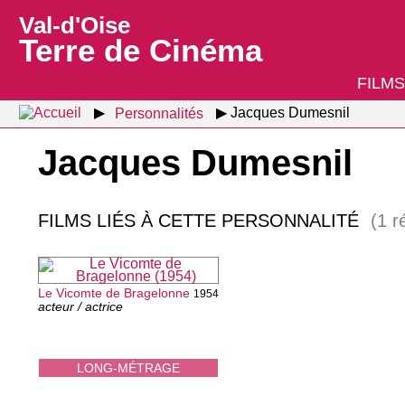
Val-d'Oise
Terre de Cinéma
FILMS
Personnalités
Jacques Dumesnil
Jacques Dumesnil
FILMS LIÉS À CETTE PERSONNALITÉ
(1 r
Le Vicomte de Bragelonne
1954
acteur / actrice
LONG-MÉTRAGE