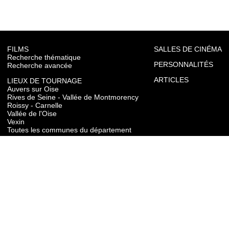
FILMS
SALLES DE CINÉMA
Recherche thématique
PERSONNALITÉS
Recherche avancée
ARTICLES
LIEUX DE TOURNAGE
Auvers sur Oise
Rives de Seine - Vallée de Montmorency
Roissy - Carnelle
Vallée de l'Oise
Vexin
Toutes les communes du département
TOURISME
Auvers sur Oise
Rives de Seine - Vallée de Montmorency
Roissy - Carnelle
Vallée de l'Oise
Vexin
CONTACT