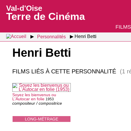
Val-d'Oise
Terre de Cinéma
FILMS
Personnalités
Henri Betti
Henri Betti
FILMS LIÉS À CETTE PERSONNALITÉ
(1 r
Soyez les bienvenus ou
L'Autocar en folie
1953
compositeur / compositrice
LONG-MÉTRAGE