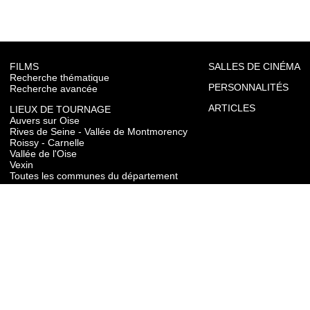
FILMS
SALLES DE CINÉMA
Recherche thématique
PERSONNALITÉS
Recherche avancée
ARTICLES
LIEUX DE TOURNAGE
Auvers sur Oise
Rives de Seine - Vallée de Montmorency
Roissy - Carnelle
Vallée de l'Oise
Vexin
Toutes les communes du département
TOURISME
Auvers sur Oise
Rives de Seine - Vallée de Montmorency
Roissy - Carnelle
Vallée de l'Oise
Vexin
CONTACT