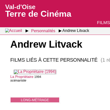
Val-d'Oise
Terre de Cinéma
FILMS
Personnalités
Andrew Litvack
Andrew Litvack
FILMS LIÉS À CETTE PERSONNALITÉ
(1 r
La Propriétaire
1994
scénariste
LONG-MÉTRAGE