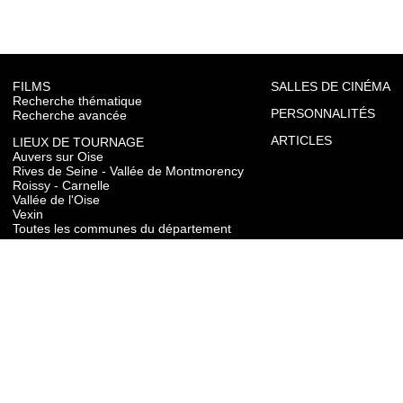
FILMS
SALLES DE CINÉMA
Recherche thématique
PERSONNALITÉS
Recherche avancée
ARTICLES
LIEUX DE TOURNAGE
Auvers sur Oise
Rives de Seine - Vallée de Montmorency
Roissy - Carnelle
Vallée de l'Oise
Vexin
Toutes les communes du département
TOURISME
Auvers sur Oise
Rives de Seine - Vallée de Montmorency
Roissy - Carnelle
Vallée de l'Oise
Vexin
CONTACT