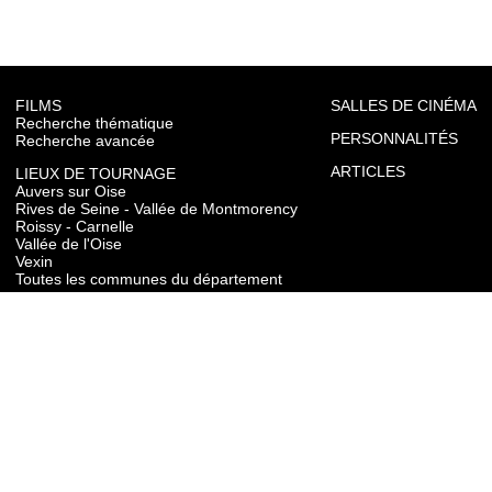
FILMS
SALLES DE CINÉMA
Recherche thématique
PERSONNALITÉS
Recherche avancée
ARTICLES
LIEUX DE TOURNAGE
Auvers sur Oise
Rives de Seine - Vallée de Montmorency
Roissy - Carnelle
Vallée de l'Oise
Vexin
Toutes les communes du département
TOURISME
Auvers sur Oise
Rives de Seine - Vallée de Montmorency
Roissy - Carnelle
Vallée de l'Oise
Vexin
CONTACT