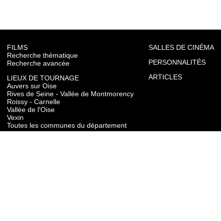
FILMS
SALLES DE CINÉMA
Recherche thématique
PERSONNALITÉS
Recherche avancée
ARTICLES
LIEUX DE TOURNAGE
Auvers sur Oise
Rives de Seine - Vallée de Montmorency
Roissy - Carnelle
Vallée de l'Oise
Vexin
Toutes les communes du département
TOURISME
Auvers sur Oise
Rives de Seine - Vallée de Montmorency
Roissy - Carnelle
Vallée de l'Oise
Vexin
CONTACT