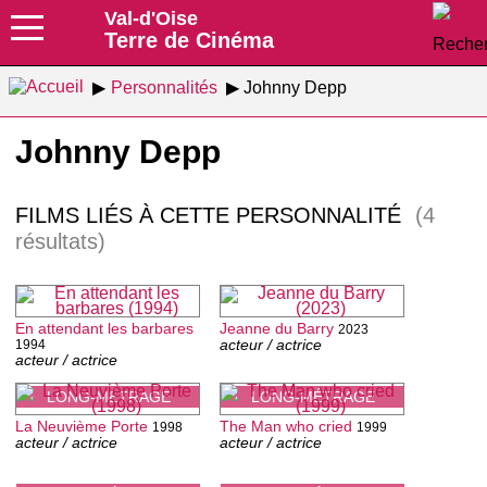
Val-d'Oise
Terre de Cinéma
Personnalités
Johnny Depp
Johnny Depp
FILMS LIÉS À CETTE PERSONNALITÉ
(4
résultats)
En attendant les barbares
Jeanne du Barry
2023
acteur / actrice
1994
acteur / actrice
LONG-MÉTRAGE
LONG-MÉTRAGE
La Neuvième Porte
The Man who cried
1998
1999
acteur / actrice
acteur / actrice