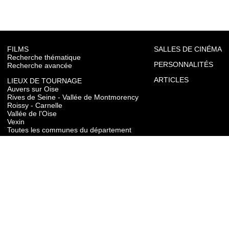
FILMS
SALLES DE CINÉMA
Recherche thématique
PERSONNALITÉS
Recherche avancée
ARTICLES
LIEUX DE TOURNAGE
Auvers sur Oise
Rives de Seine - Vallée de Montmorency
Roissy - Carnelle
Vallée de l'Oise
Vexin
Toutes les communes du département
TOURISME
Auvers sur Oise
Rives de Seine - Vallée de Montmorency
Roissy - Carnelle
Vallée de l'Oise
Vexin
CONTACT