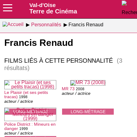
Val-d'Oise
Terre de Cinéma
Personnalités
Francis Renaud
Francis Renaud
FILMS LIÉS À CETTE PERSONNALITÉ
(3
résultats)
MR 73
2008
Le Plaisir (et ses petits
acteur / actrice
tracas)
1998
acteur / actrice
LONG-MÉTRAGE
LONG-MÉTRAGE
Police District : Mineurs en
danger
1999
acteur / actrice