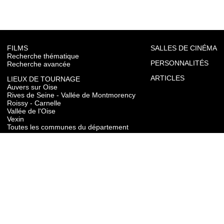
FILMS
SALLES DE CINÉMA
Recherche thématique
PERSONNALITÉS
Recherche avancée
ARTICLES
LIEUX DE TOURNAGE
Auvers sur Oise
Rives de Seine - Vallée de Montmorency
Roissy - Carnelle
Vallée de l'Oise
Vexin
Toutes les communes du département
TOURISME
Auvers sur Oise
Rives de Seine - Vallée de Montmorency
Roissy - Carnelle
Vallée de l'Oise
Vexin
CONTACT