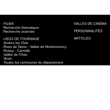
FILMS
SALLES DE CINÉMA
Recherche thématique
PERSONNALITÉS
Recherche avancée
ARTICLES
LIEUX DE TOURNAGE
Auvers sur Oise
Rives de Seine - Vallée de Montmorency
Roissy - Carnelle
Vallée de l'Oise
Vexin
Toutes les communes du département
TOURISME
Auvers sur Oise
Rives de Seine - Vallée de Montmorency
Roissy - Carnelle
Vallée de l'Oise
Vexin
CONTACT