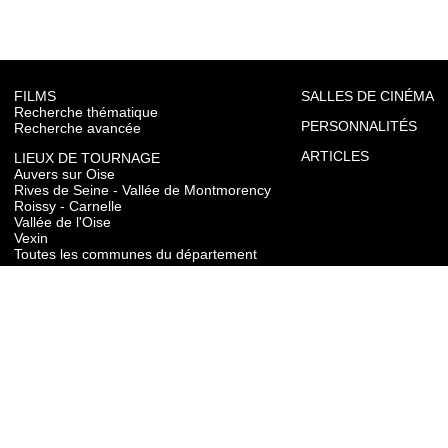
FILMS
SALLES DE CINÉMA
Recherche thématique
PERSONNALITÉS
Recherche avancée
ARTICLES
LIEUX DE TOURNAGE
Auvers sur Oise
Rives de Seine - Vallée de Montmorency
Roissy - Carnelle
Vallée de l'Oise
Vexin
Toutes les communes du département
TOURISME
Auvers sur Oise
Rives de Seine - Vallée de Montmorency
Roissy - Carnelle
Vallée de l'Oise
Vexin
CONTACT