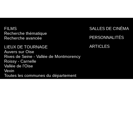
FILMS
SALLES DE CINÉMA
Recherche thématique
PERSONNALITÉS
Recherche avancée
ARTICLES
LIEUX DE TOURNAGE
Auvers sur Oise
Rives de Seine - Vallée de Montmorency
Roissy - Carnelle
Vallée de l'Oise
Vexin
Toutes les communes du département
TOURISME
Auvers sur Oise
Rives de Seine - Vallée de Montmorency
Roissy - Carnelle
Vallée de l'Oise
Vexin
CONTACT