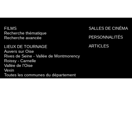
FILMS
SALLES DE CINÉMA
Recherche thématique
PERSONNALITÉS
Recherche avancée
ARTICLES
LIEUX DE TOURNAGE
Auvers sur Oise
Rives de Seine - Vallée de Montmorency
Roissy - Carnelle
Vallée de l'Oise
Vexin
Toutes les communes du département
TOURISME
Auvers sur Oise
Rives de Seine - Vallée de Montmorency
Roissy - Carnelle
Vallée de l'Oise
Vexin
CONTACT