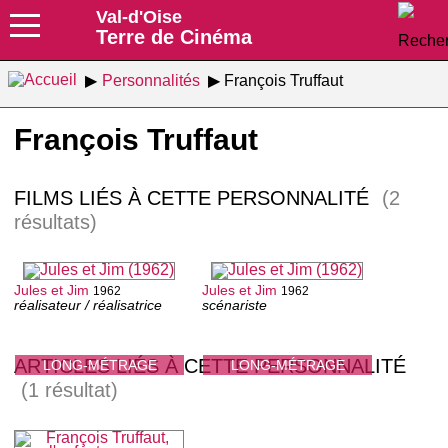
Val-d'Oise
Terre de Cinéma
Personnalités
François Truffaut
François Truffaut
FILMS LIÉS À CETTE PERSONNALITÉ
(2
résultats)
Jules et Jim
Jules et Jim
1962
1962
réalisateur / réalisatrice
scénariste
ARTICLES LIÉS À CETTE PERSONNALITÉ
LONG-MÉTRAGE
LONG-MÉTRAGE
(1 résultat)