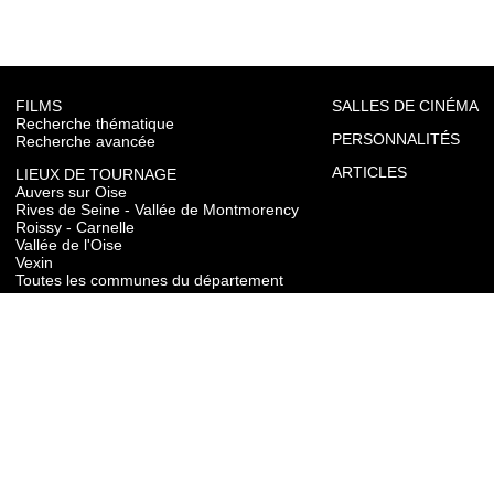
FILMS
SALLES DE CINÉMA
Recherche thématique
PERSONNALITÉS
Recherche avancée
ARTICLES
LIEUX DE TOURNAGE
Auvers sur Oise
Rives de Seine - Vallée de Montmorency
Roissy - Carnelle
Vallée de l'Oise
Vexin
Toutes les communes du département
TOURISME
Auvers sur Oise
Rives de Seine - Vallée de Montmorency
Roissy - Carnelle
Vallée de l'Oise
Vexin
CONTACT