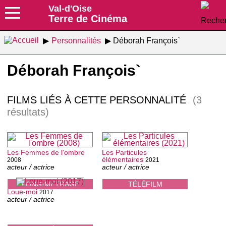
Val-d'Oise
Terre de Cinéma
Personnalités
Déborah François`
Déborah François`
FILMS LIÉS À CETTE PERSONNALITÉ
(3
résultats)
Les Femmes de l'ombre
Les Particules
élémentaires
2008
2021
acteur / actrice
acteur / actrice
LONG-MÉTRAGE
TÉLÉFILM
Loue-moi
2017
acteur / actrice