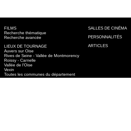
FILMS
SALLES DE CINÉMA
Recherche thématique
PERSONNALITÉS
Recherche avancée
ARTICLES
LIEUX DE TOURNAGE
Auvers sur Oise
Rives de Seine - Vallée de Montmorency
Roissy - Carnelle
Vallée de l'Oise
Vexin
Toutes les communes du département
TOURISME
Auvers sur Oise
Rives de Seine - Vallée de Montmorency
Roissy - Carnelle
Vallée de l'Oise
Vexin
CONTACT