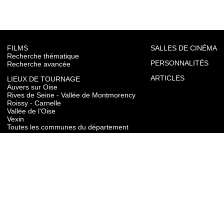
FILMS
SALLES DE CINÉMA
Recherche thématique
PERSONNALITÉS
Recherche avancée
ARTICLES
LIEUX DE TOURNAGE
Auvers sur Oise
Rives de Seine - Vallée de Montmorency
Roissy - Carnelle
Vallée de l'Oise
Vexin
Toutes les communes du département
TOURISME
Auvers sur Oise
Rives de Seine - Vallée de Montmorency
Roissy - Carnelle
Vallée de l'Oise
Vexin
CONTACT