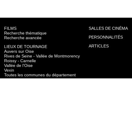
FILMS
SALLES DE CINÉMA
Recherche thématique
PERSONNALITÉS
Recherche avancée
ARTICLES
LIEUX DE TOURNAGE
Auvers sur Oise
Rives de Seine - Vallée de Montmorency
Roissy - Carnelle
Vallée de l'Oise
Vexin
Toutes les communes du département
TOURISME
Auvers sur Oise
Rives de Seine - Vallée de Montmorency
Roissy - Carnelle
Vallée de l'Oise
Vexin
CONTACT