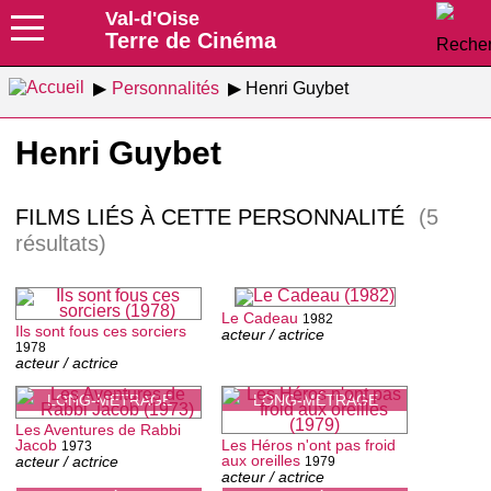
Val-d'Oise
Terre de Cinéma
Personnalités
Henri Guybet
Henri Guybet
FILMS LIÉS À CETTE PERSONNALITÉ
(5
résultats)
Le Cadeau
1982
Ils sont fous ces sorciers
acteur / actrice
1978
acteur / actrice
LONG-MÉTRAGE
LONG-MÉTRAGE
Les Aventures de Rabbi
Jacob
Les Héros n'ont pas froid
1973
aux oreilles
acteur / actrice
1979
acteur / actrice