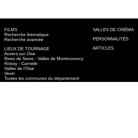
FILMS
SALLES DE CINÉMA
Recherche thématique
PERSONNALITÉS
Recherche avancée
ARTICLES
LIEUX DE TOURNAGE
Auvers sur Oise
Rives de Seine - Vallée de Montmorency
Roissy - Carnelle
Vallée de l'Oise
Vexin
Toutes les communes du département
TOURISME
Auvers sur Oise
Rives de Seine - Vallée de Montmorency
Roissy - Carnelle
Vallée de l'Oise
Vexin
CONTACT