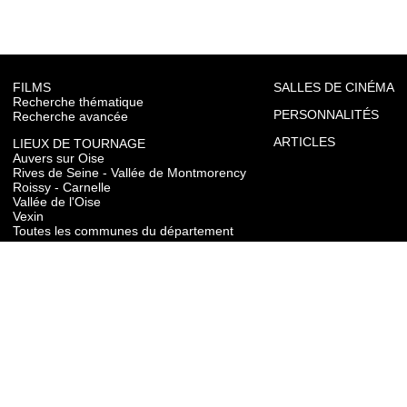
FILMS
SALLES DE CINÉMA
Recherche thématique
PERSONNALITÉS
Recherche avancée
ARTICLES
LIEUX DE TOURNAGE
Auvers sur Oise
Rives de Seine - Vallée de Montmorency
Roissy - Carnelle
Vallée de l'Oise
Vexin
Toutes les communes du département
TOURISME
Auvers sur Oise
Rives de Seine - Vallée de Montmorency
Roissy - Carnelle
Vallée de l'Oise
Vexin
CONTACT