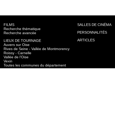
FILMS
SALLES DE CINÉMA
Recherche thématique
PERSONNALITÉS
Recherche avancée
ARTICLES
LIEUX DE TOURNAGE
Auvers sur Oise
Rives de Seine - Vallée de Montmorency
Roissy - Carnelle
Vallée de l'Oise
Vexin
Toutes les communes du département
TOURISME
Auvers sur Oise
Rives de Seine - Vallée de Montmorency
Roissy - Carnelle
Vallée de l'Oise
Vexin
CONTACT