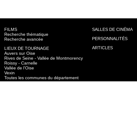
FILMS
SALLES DE CINÉMA
Recherche thématique
PERSONNALITÉS
Recherche avancée
ARTICLES
LIEUX DE TOURNAGE
Auvers sur Oise
Rives de Seine - Vallée de Montmorency
Roissy - Carnelle
Vallée de l'Oise
Vexin
Toutes les communes du département
TOURISME
Auvers sur Oise
Rives de Seine - Vallée de Montmorency
Roissy - Carnelle
Vallée de l'Oise
Vexin
CONTACT