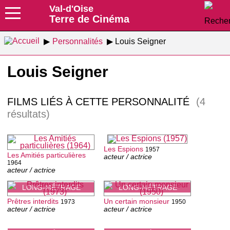
Val-d'Oise
Terre de Cinéma
Personnalités
Louis Seigner
Louis Seigner
FILMS LIÉS À CETTE PERSONNALITÉ
(4
résultats)
Les Espions
1957
Les Amitiés particulières
acteur / actrice
1964
acteur / actrice
LONG-MÉTRAGE
LONG-MÉTRAGE
Prêtres interdits
Un certain monsieur
1973
1950
acteur / actrice
acteur / actrice