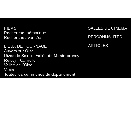
FILMS
SALLES DE CINÉMA
Recherche thématique
PERSONNALITÉS
Recherche avancée
ARTICLES
LIEUX DE TOURNAGE
Auvers sur Oise
Rives de Seine - Vallée de Montmorency
Roissy - Carnelle
Vallée de l'Oise
Vexin
Toutes les communes du département
TOURISME
Auvers sur Oise
Rives de Seine - Vallée de Montmorency
Roissy - Carnelle
Vallée de l'Oise
Vexin
CONTACT