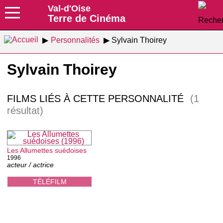
Val-d'Oise
Terre de Cinéma
Personnalités
Sylvain Thoirey
Sylvain Thoirey
FILMS LIÉS À CETTE PERSONNALITÉ
(1
résultat)
Les Allumettes suédoises
1996
acteur / actrice
TÉLÉFILM