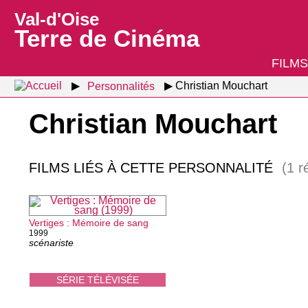
Val-d'Oise
Terre de Cinéma
FILMS
Personnalités
Christian Mouchart
Christian Mouchart
FILMS LIÉS À CETTE PERSONNALITÉ
(1 r
Vertiges : Mémoire de sang
1999
scénariste
SÉRIE TÉLÉVISÉE