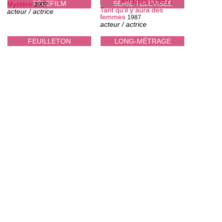
TÉLÉFILM
SÉRIE TÉLÉVISÉE
Mystère
2007
Tant qu’il y aura des
acteur / actrice
femmes
1987
acteur / actrice
FEUILLETON
LONG-MÉTRAGE