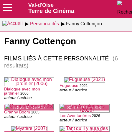
Val-d'Oise
Terre de Cinéma
Personnalités
Fanny Cottençon
Fanny Cottençon
FILMS LIÉS À CETTE PERSONNALITÉ
(6
résultats)
Fugueuse
2021
Dialogue avec mon
acteur / actrice
jardinier
2006
acteur / actrice
LONG-MÉTRAGE
SÉRIE TÉLÉVISÉE
Granny Boom
2005
Les Aventurières
2026
acteur / actrice
acteur / actrice