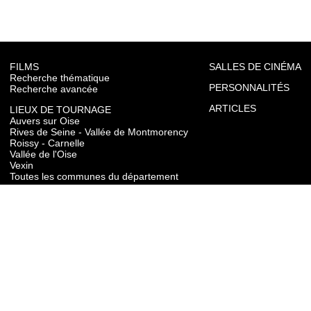
FILMS
SALLES DE CINÉMA
Recherche thématique
PERSONNALITÉS
Recherche avancée
ARTICLES
LIEUX DE TOURNAGE
Auvers sur Oise
Rives de Seine - Vallée de Montmorency
Roissy - Carnelle
Vallée de l'Oise
Vexin
Toutes les communes du département
TOURISME
Auvers sur Oise
Rives de Seine - Vallée de Montmorency
Roissy - Carnelle
Vallée de l'Oise
Vexin
CONTACT