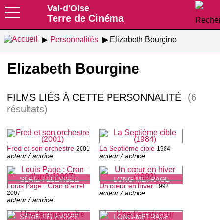
Val-d'Oise
Terre de Cinéma
Personnalités
Elizabeth Bourgine
Elizabeth Bourgine
FILMS LIÉS À CETTE PERSONNALITÉ
(6
résultats)
Fred et son orchestre
La Septième cible
2001
1984
acteur / actrice
acteur / actrice
SÉRIE TÉLÉVISÉE
LONG-MÉTRAGE
Louis Page : Cran d'arrêt
Un cœur en hiver
1992
acteur / actrice
2007
acteur / actrice
SÉRIE TÉLÉVISÉE
LONG-MÉTRAGE