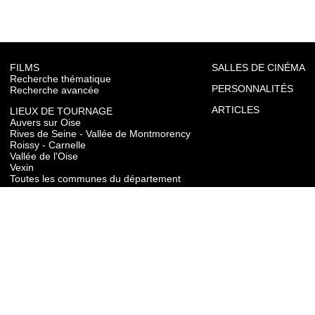
FILMS
SALLES DE CINÉMA
Recherche thématique
PERSONNALITÉS
Recherche avancée
ARTICLES
LIEUX DE TOURNAGE
Auvers sur Oise
Rives de Seine - Vallée de Montmorency
Roissy - Carnelle
Vallée de l'Oise
Vexin
Toutes les communes du département
TOURISME
Auvers sur Oise
Rives de Seine - Vallée de Montmorency
Roissy - Carnelle
Vallée de l'Oise
Vexin
CONTACT