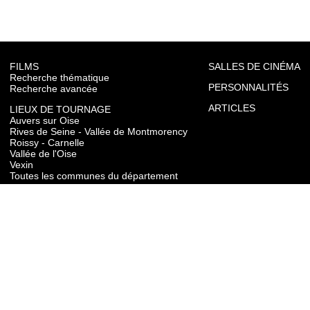
FILMS
SALLES DE CINÉMA
Recherche thématique
PERSONNALITÉS
Recherche avancée
ARTICLES
LIEUX DE TOURNAGE
Auvers sur Oise
Rives de Seine - Vallée de Montmorency
Roissy - Carnelle
Vallée de l'Oise
Vexin
Toutes les communes du département
TOURISME
Auvers sur Oise
Rives de Seine - Vallée de Montmorency
Roissy - Carnelle
Vallée de l'Oise
Vexin
CONTACT