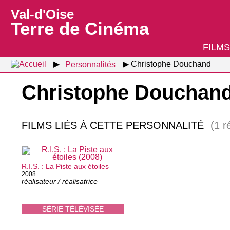
Val-d'Oise
Terre de Cinéma
FILMS
Personnalités
Christophe Douchand
Christophe Douchan
FILMS LIÉS À CETTE PERSONNALITÉ
(1 r
R.I.S. : La Piste aux étoiles
2008
réalisateur / réalisatrice
SÉRIE TÉLÉVISÉE