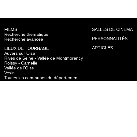
FILMS
SALLES DE CINÉMA
Recherche thématique
PERSONNALITÉS
Recherche avancée
ARTICLES
LIEUX DE TOURNAGE
Auvers sur Oise
Rives de Seine - Vallée de Montmorency
Roissy - Carnelle
Vallée de l'Oise
Vexin
Toutes les communes du département
TOURISME
Auvers sur Oise
Rives de Seine - Vallée de Montmorency
Roissy - Carnelle
Vallée de l'Oise
Vexin
CONTACT