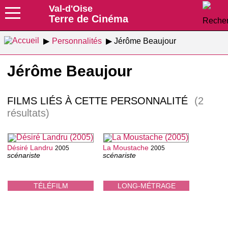
Val-d'Oise
Terre de Cinéma
Personnalités
Jérôme Beaujour
Jérôme Beaujour
FILMS LIÉS À CETTE PERSONNALITÉ
(2
résultats)
Désiré Landru
La Moustache
2005
2005
scénariste
scénariste
TÉLÉFILM
LONG-MÉTRAGE