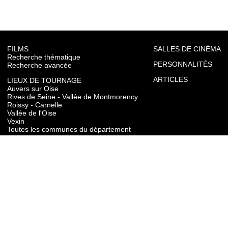
FILMS
SALLES DE CINÉMA
Recherche thématique
PERSONNALITÉS
Recherche avancée
ARTICLES
LIEUX DE TOURNAGE
Auvers sur Oise
Rives de Seine - Vallée de Montmorency
Roissy - Carnelle
Vallée de l'Oise
Vexin
Toutes les communes du département
TOURISME
Auvers sur Oise
Rives de Seine - Vallée de Montmorency
Roissy - Carnelle
Vallée de l'Oise
Vexin
CONTACT