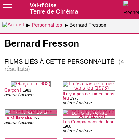
Val-d'Oise
Terre de Cinéma
Personnalités
Bernard Fresson
Bernard Fresson
FILMS LIÉS À CETTE PERSONNALITÉ
(4
résultats)
Garçon !
1983
Il n'y a pas de fumée sans
acteur / actrice
feu
1973
acteur / actrice
LONG-MÉTRAGE
LONG-MÉTRAGE
La Milliardaire
1991
Les Compagnons de Jehu
acteur / actrice
1966
acteur / actrice