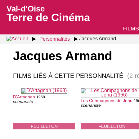
Val-d'Oise
Terre de Cinéma
FILMS
Personnalités
Jacques Armand
Jacques Armand
FILMS LIÉS À CETTE PERSONNALITÉ
(2 r
D'Artagnan
1968
Les Compagnons de Jehu
19
scénariste
scénariste
FEUILLETON
FEUILLETON