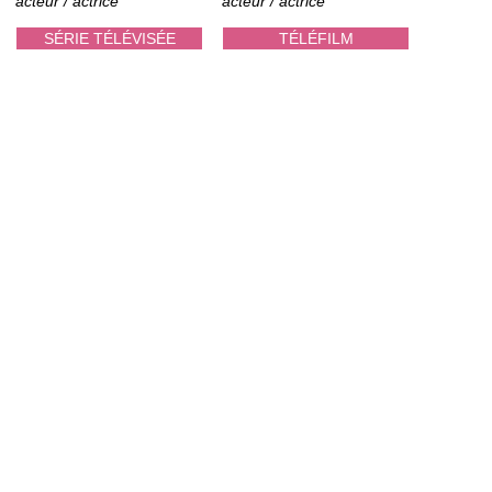
acteur / actrice
acteur / actrice
SÉRIE TÉLÉVISÉE
TÉLÉFILM