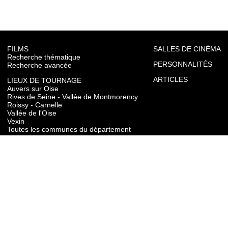
FILMS
SALLES DE CINÉMA
Recherche thématique
PERSONNALITÉS
Recherche avancée
ARTICLES
LIEUX DE TOURNAGE
Auvers sur Oise
Rives de Seine - Vallée de Montmorency
Roissy - Carnelle
Vallée de l'Oise
Vexin
Toutes les communes du département
TOURISME
Auvers sur Oise
Rives de Seine - Vallée de Montmorency
Roissy - Carnelle
Vallée de l'Oise
Vexin
CONTACT