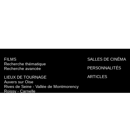
FILMS
SALLES DE CINÉMA
Recherche thématique
PERSONNALITÉS
Recherche avancée
ARTICLES
LIEUX DE TOURNAGE
Auvers sur Oise
Rives de Seine - Vallée de Montmorency
Roissy - Carnelle
Vallée de l'Oise
Vexin
Toutes les communes du département
TOURISME
Auvers sur Oise
Rives de Seine - Vallée de Montmorency
Roissy - Carnelle