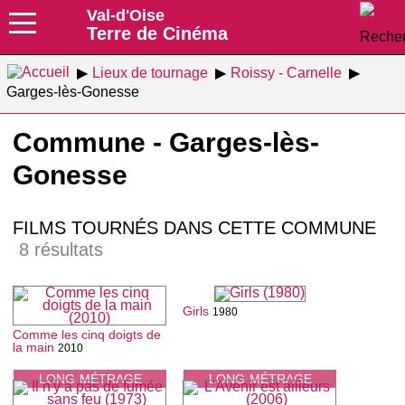
Val-d'Oise
Terre de Cinéma
Lieux de tournage
Roissy - Carnelle
Garges-lès-Gonesse
Commune - Garges-lès-
Gonesse
FILMS TOURNÉS DANS CETTE COMMUNE
8 résultats
Girls
1980
Comme les cinq doigts de
la main
2010
LONG-MÉTRAGE
LONG-MÉTRAGE