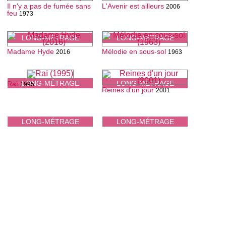
Il n'y a pas de fumée sans
L'Avenir est ailleurs
2006
feu
1973
LONG-MÉTRAGE
LONG-MÉTRAGE
Madame Hyde
Mélodie en sous-sol
2016
1963
LONG-MÉTRAGE
LONG-MÉTRAGE
Raï
1995
Reines d'un jour
2001
LONG-MÉTRAGE
LONG-MÉTRAGE