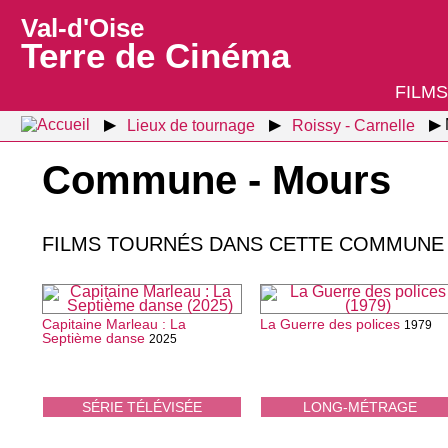
Val-d'Oise
Terre de Cinéma
FILMS
Lieux de tournage
Roissy - Carnelle
Commune - Mours
FILMS TOURNÉS DANS CETTE COMMUN
Capitaine Marleau : La
La Guerre des polices
1979
Septième danse
2025
SÉRIE TÉLÉVISÉE
LONG-MÉTRAGE