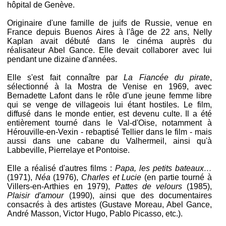
hôpital de Genève.
Originaire d'une famille de juifs de Russie, venue en
France depuis Buenos Aires à l'âge de 22 ans, Nelly
Kaplan avait débuté dans le cinéma auprès du
réalisateur Abel Gance. Elle devait collaborer avec lui
pendant une dizaine d'années.
Elle s'est fait connaître par
La Fiancée du pirate
,
sélectionné à la Mostra de Venise en 1969, avec
Bernadette Lafont dans le rôle d'une jeune femme libre
qui se venge de villageois lui étant hostiles. Le film,
diffusé dans le monde entier, est devenu culte. Il a été
entièrement tourné dans le Val-d'Oise, notamment à
Hérouville-en-Vexin - rebaptisé Tellier dans le film - mais
aussi dans une cabane du Valhermeil, ainsi qu'à
Labbeville, Pierrelaye et Pontoise.
Elle a réalisé d'autres films :
Papa, les petits bateaux…
(1971),
Néa
(1976),
Charles et Lucie
(en partie tourné à
Villers-en-Arthies en 1979),
Pattes de velours
(1985),
Plaisir d'amour
(1990), ainsi que des documentaires
consacrés à des artistes (Gustave Moreau, Abel Gance,
André Masson, Victor Hugo, Pablo Picasso, etc.).