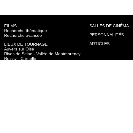
FILMS
SALLES DE CINÉMA
Recherche thématique
PERSONNALITÉS
Recherche avancée
ARTICLES
LIEUX DE TOURNAGE
Auvers sur Oise
Rives de Seine - Vallée de Montmorency
Roissy - Carnelle
Vallée de l'Oise
Vexin
Toutes les communes du département
TOURISME
Auvers sur Oise
Rives de Seine - Vallée de Montmorency
Roissy - Carnelle
Vallée de l'Oise
Vexin
CONTACT