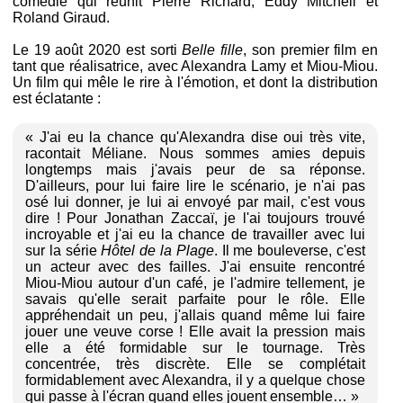
comédie qui réunit Pierre Richard, Eddy Mitchell et
Roland Giraud.
Le 19 août 2020 est sorti
Belle fille
, son premier film en
tant que réalisatrice, avec Alexandra Lamy et Miou-Miou.
Un film qui mêle le rire à l'émotion, et dont la distribution
est éclatante :
« J'ai eu la chance qu'Alexandra dise oui très vite,
racontait Méliane. Nous sommes amies depuis
longtemps mais j'avais peur de sa réponse.
D'ailleurs, pour lui faire lire le scénario, je n'ai pas
osé lui donner, je lui ai envoyé par mail, c'est vous
dire ! Pour Jonathan Zaccaï, je l'ai toujours trouvé
incroyable et j'ai eu la chance de travailler avec lui
sur la série
Hôtel de la Plage
. Il me bouleverse, c'est
un acteur avec des failles. J'ai ensuite rencontré
Miou-Miou autour d'un café, je l'admire tellement, je
savais qu'elle serait parfaite pour le rôle. Elle
appréhendait un peu, j'allais quand même lui faire
jouer une veuve corse ! Elle avait la pression mais
elle a été formidable sur le tournage. Très
concentrée, très discrète. Elle se complétait
formidablement avec Alexandra, il y a quelque chose
qui passe à l'écran quand elles jouent ensemble… »