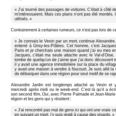
« J'ai tourné des passages de voitures. C'était à côté d
m'intéressaient. Mais ces plans n'ont pas été montés. I
utilisés. »
Contrairement à certaines rumeurs, ce n'est pas lors de ce
« Je connais le Vexin par un mort, continue Alexandr
enterré à Grisy-les-Plâtres. Cet homme, c'est Jacques
Paris et je cherchais une maison quand j'ai eu mes en
Jacques, c'était ma seule attache avec le Val-d'Oise. C
tombe de quelqu'un de j'aime que j'ai donc découvert 
il y avait une agence immobilière sur la place du village, 
y avait une maison à vendre à Nucourt. Je suis allé la v
de débarquer dans une région pour seul motif de se ra
Alexandre Jardin est longtemps attaché au Vexin et 
mercredi après midi ou le week-end. C'est là qu'il a écri
son second film,
Oui
, avec Pierre Palmade et Jean-Marie
région et les gens qui y résident :
« J'ai rencontré pas mal de gens ici qui ont une vraie co
en suivant un mort, j'y suis resté à cause des vivants. »