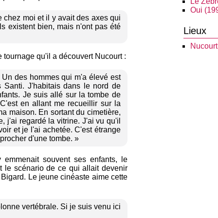
Le Zèbr
Oui (19
e chez moi et il y avait des axes qui
ls existent bien, mais n'ont pas été
Lieux
Nucourt
 tournage qu'il a découvert Nucourt :
e. Un des hommes qui m'a élevé est
 Santi. J'habitais dans le nord de
fants. Je suis allé sur la tombe de
'est en allant me recueillir sur la
ma maison. En sortant du cimetière,
j'ai regardé la vitrine. J'ai vu qu'il
oir et je l'ai achetée. C'est étrange
pprocher d'une tombe. »
y emmenait souvent ses enfants, le
t le scénario de ce qui allait devenir
 Bigard. Le jeune cinéaste aime cette
lonne vertébrale. Si je suis venu ici