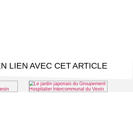
N LIEN AVEC CET ARTICLE
Musée archéologique départemental du Guiry-en-Vexin
Le jardin japonais du Groupement Hospitalier Intercommunal du Vexin
-en-Vexin
⌖ Aincourt