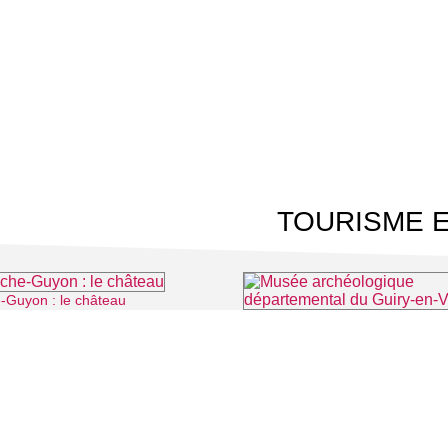
TOURISME E
-Guyon : le château
⌖ La Roche-Guyon
⌖ Guiry