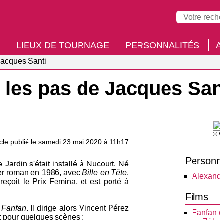
LIEUX DE TOURNAGE
PERSONNALITÉS
Jacques Santi
 les pas de Jacques San
© 
icle publié le samedi 23 mai 2020 à 11h17
Personn
e Jardin s'était installé à Nucourt. Né
mier roman en 1986, avec
Bille en Tête
.
Alexand
 reçoit le Prix Femina, et est porté à
Films
,
Fanfan
. Il dirige alors Vincent Pérez
Fanfan 
t pour quelques scènes :