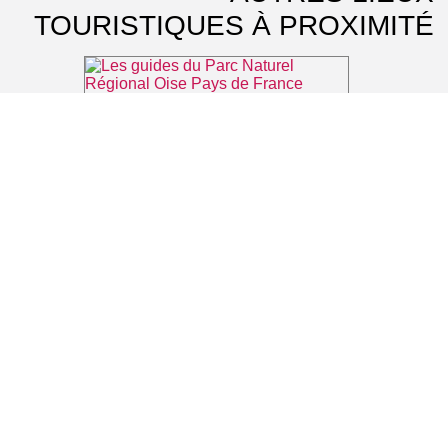
TOURISTIQUES À PROXIMITÉ
Les guides du Parc Naturel Régional Oise Pays de France
⌖ Luzarches
Musée national de La Renaissance
⌖ Écouen
Parc du château d'Epinay-Champlâtreux
⌖ Épinay-Champlâtreux