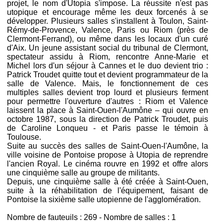
projet, le nom d'Utopia s'impose. La réussite n'est pas
utopique et encourage même les deux forcenés à se
développer. Plusieurs salles s'installent à Toulon, Saint-
Rémy-de-Provence, Valence, Paris ou Riom (près de
Clermont-Ferrand), ou même dans les locaux d'un curé
d'Aix. Un jeune assistant social du tribunal de Clermont,
spectateur assidu à Riom, rencontre Anne-Marie et
Michel lors d'un séjour à Cannes et le duo devient trio :
Patrick Troudet quitte tout et devient programmateur de la
salle de Valence. Mais, le fonctionnement de ces
multiples salles devient trop lourd et plusieurs ferment
pour permettre l'ouverture d'autres : Riom et Valence
laissent la place à Saint-Ouen-l'Aumône – qui ouvre en
octobre 1987, sous la direction de Patrick Troudet, puis
de Caroline Lonqueu - et Paris passe le témoin à
Toulouse.
Suite au succès des salles de Saint-Ouen-l'Aumône, la
ville voisine de Pontoise propose à Utopia de reprendre
l'ancien Royal. Le cinéma rouvre en 1992 et offre alors
une cinquième salle au groupe de militants.
Depuis, une cinquième salle à été créée à Saint-Ouen,
suite à la réhabilitation de l'équipement, faisant de
Pontoise la sixième salle utopienne de l'agglomération.
Nombre de fauteuils : 269 - Nombre de salles : 1