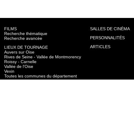
FILMS
SALLES DE CINÉMA
Recherche thématique
PERSONNALITÉS
Recherche avancée
ARTICLES
LIEUX DE TOURNAGE
Auvers sur Oise
Rives de Seine - Vallée de Montmorency
Roissy - Carnelle
Vallée de l'Oise
Vexin
Toutes les communes du département
TOURISME
Auvers sur Oise
Rives de Seine - Vallée de Montmorency
Roissy - Carnelle
Vallée de l'Oise
Vexin
CONTACT