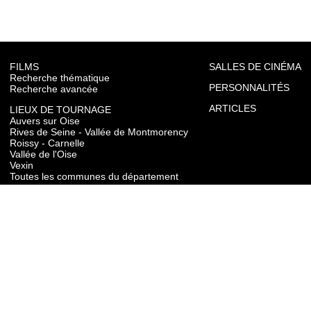
FILMS
SALLES DE CINÉMA
Recherche thématique
PERSONNALITÉS
Recherche avancée
ARTICLES
LIEUX DE TOURNAGE
Auvers sur Oise
Rives de Seine - Vallée de Montmorency
Roissy - Carnelle
Vallée de l'Oise
Vexin
Toutes les communes du département
TOURISME
Auvers sur Oise
Rives de Seine - Vallée de Montmorency
Roissy - Carnelle
Vallée de l'Oise
Vexin
CONTACT