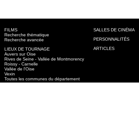
FILMS
SALLES DE CINÉMA
Recherche thématique
PERSONNALITÉS
Recherche avancée
ARTICLES
LIEUX DE TOURNAGE
Auvers sur Oise
Rives de Seine - Vallée de Montmorency
Roissy - Carnelle
Vallée de l'Oise
Vexin
Toutes les communes du département
TOURISME
Auvers sur Oise
Rives de Seine - Vallée de Montmorency
Roissy - Carnelle
Vallée de l'Oise
Vexin
CONTACT