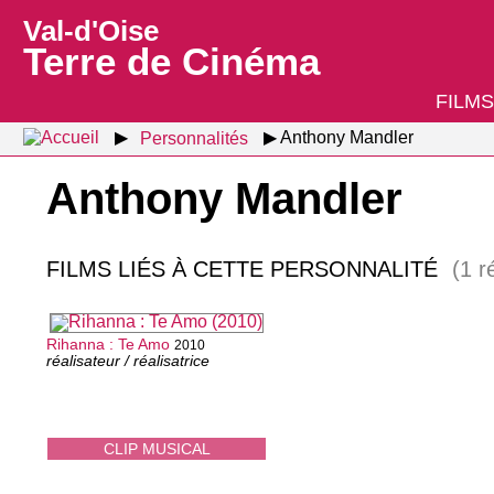
Val-d'Oise
Terre de Cinéma
FILMS
Personnalités
Anthony Mandler
Anthony Mandler
FILMS LIÉS À CETTE PERSONNALITÉ
(1 r
Rihanna : Te Amo
2010
réalisateur / réalisatrice
CLIP MUSICAL