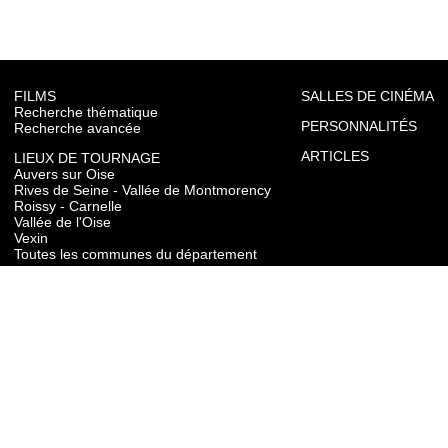
FILMS
SALLES DE CINÉMA
Recherche thématique
PERSONNALITÉS
Recherche avancée
ARTICLES
LIEUX DE TOURNAGE
Auvers sur Oise
Rives de Seine - Vallée de Montmorency
Roissy - Carnelle
Vallée de l'Oise
Vexin
Toutes les communes du département
TOURISME
Auvers sur Oise
Rives de Seine - Vallée de Montmorency
Roissy - Carnelle
Vallée de l'Oise
Vexin
CONTACT